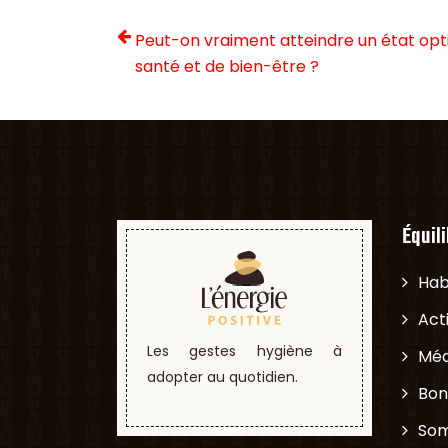
Peut-on vraiment atteindre un état opt
santé et de bien-être ?
Équil
Hab
Act
Les gestes hygiène à
Méd
adopter au quotidien.
Bon
Som