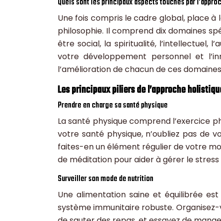
Quels sont les principaux aspects touchés par l’approc
Une fois compris le cadre global, place à
philosophie. Il comprend dix domaines spéci
être social, la spiritualité, l’intellectue
votre développement personnel et l’inno
l’amélioration de chacun de ces domaines
Les principaux piliers de l’approche holistiq
Prendre en charge sa santé physique
La santé physique comprend l’exercice phy
votre santé physique, n’oubliez pas de v
faites-en un élément régulier de votre mo
de méditation pour aider à gérer le stress 
Surveiller son mode de nutrition
Une alimentation saine et équilibrée est
système immunitaire robuste. Organisez-vo
de sauter des repas, et essayez de manger 