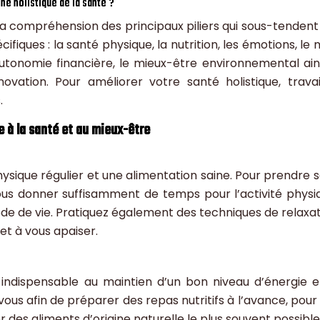
he holistique de la santé ?
 la compréhension des principaux piliers qui sous-tendent
fiques : la santé physique, la nutrition, les émotions, le
l, l’autonomie financière, le mieux-être environnemental ai
vation. Pour améliorer votre santé holistique, travai
.
ue à la santé et au mieux-être
sique régulier et une alimentation saine. Pour prendre s
ous donner suffisamment de temps pour l’activité physi
de de vie. Pratiquez également des techniques de relaxat
et à vous apaiser.
 indispensable au maintien d’un bon niveau d’énergie e
us afin de préparer des repas nutritifs à l’avance, pour 
des aliments d’origine naturelle le plus souvent possible