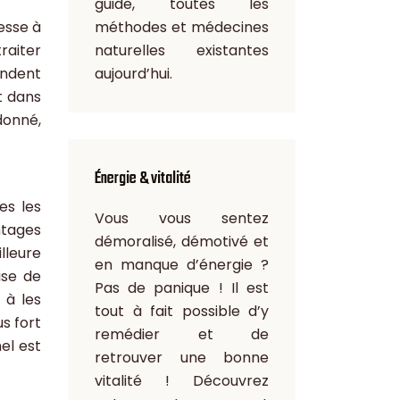
guide, toutes les
resse à
méthodes et médecines
traiter
naturelles existantes
endent
aujourd’hui.
t dans
donné,
Énergie & vitalité
es les
Vous vous sentez
ntages
démoralisé, démotivé et
leure
en manque d’énergie ?
ise de
Pas de panique ! Il est
 à les
tout à fait possible d’y
us fort
remédier et de
el est
retrouver une bonne
vitalité ! Découvrez