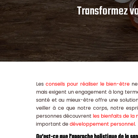
Transformez vot
Les
conseils pour réaliser le bien-être
ne
mais exigent un engagement à long terme p
santé et au mieux-être offre une solution
veiller à ce que notre corps, notre espri
personnes découvrent
les bienfaits de l
important de
développement personnel
.
Qu’est-ce que l’approche holistique de la san