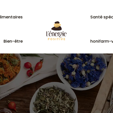
imentaires
Santé spéc
Bien-être
honifarm-