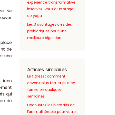
expérience transformative :
inscrivez-vous à un stage
ce. Ne
de yoga
rouver
Les 3 avantages clés des
prébiotiques pour une
meilleure digestion
 place
ent de
er une
Articles similaires
Le fitness : comment
t donc
devenir plus fort et plus en
nement
forme en quelques
és qui
semaines
nce de
Découvrez les bienfaits de
l’aromathérapie pour votre