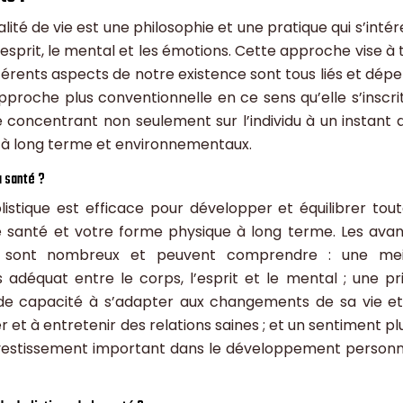
alité de vie est une philosophie et une pratique qui s’inté
l’esprit, le mental et les émotions. Cette approche vise à 
ifférents aspects de notre existence sont tous liés et dép
’approche plus conventionnelle en ce sens qu’elle s’inscri
 concentrant non seulement sur l’individu à un instant 
 à long terme et environnementaux.
a santé ?
stique est efficace pour développer et équilibrer tout
re santé et votre forme physique à long terme. Les ava
é sont nombreux et peuvent comprendre : une meil
us adéquat entre le corps, l’esprit et le mental ; une pr
nde capacité à s’adapter aux changements de sa vie et
 et à entretenir des relations saines ; et un sentiment pl
estissement important dans le développement personn